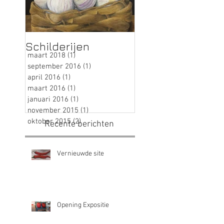
Schilderijen
maart 2018
(1)
1 post
september 2016
(1)
1 post
april 2016
(1)
1 post
maart 2016
(1)
1 post
januari 2016
(1)
1 post
november 2015
(1)
1 post
oktober 2015
(2)
2 posts
Recente berichten
Vernieuwde site
Opening Expositie